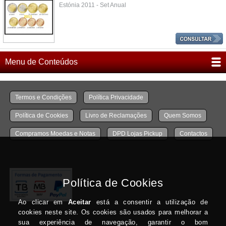
Estónia 2011 - Set Anual
Menu de Conteúdos
Termos e Condições
Política Privacidade
Política de Cookies
Livro de Reclamações
Quem Somos
Compramos Moedas e Notas
DPD Lojas Pickup
Contactos