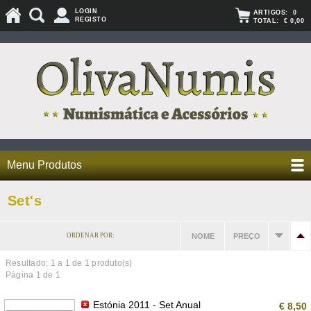
LOGIN
ARTIGOS:
0
REGISTO
TOTAL:
€ 0,00
Menu Produtos
Set's
ORDENAR POR:
NOME
PREÇO
Resultado: 1 a
1
de 1 produto(s)
Página 1 de 1
Estónia 2011 - Set Anual
€ 8,50