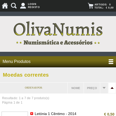
LOGIN
ARTIGOS:
0
REGISTO
TOTAL:
€ 0,00
Menu Produtos
Moedas correntes
ORDENAR POR:
NOME
PREÇO
Resultado: 1 a
7
de 7 produto(s)
Página 1 de 1
Letónia 1 Cêntimo - 2014
€ 0,50