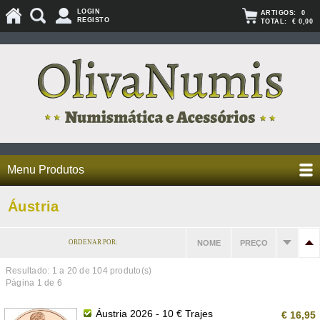
LOGIN
ARTIGOS:
0
REGISTO
TOTAL:
€ 0,00
Menu Produtos
Áustria
ORDENAR POR:
NOME
PREÇO
Resultado: 1 a
20
de 104 produto(s)
Página 1 de 6
Áustria 2026 - 10 € Trajes
€ 16,95