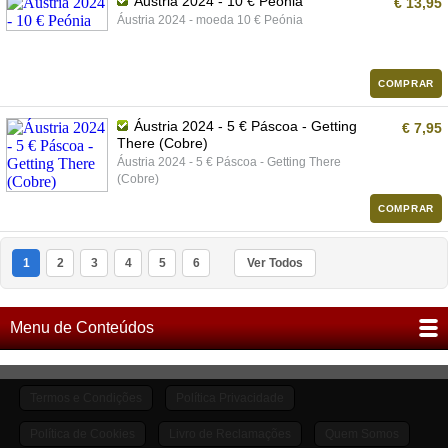
Áustria 2024 - 10 € Peónia
€ 13,95
Áustria 2024 - moeda 10 € Peónia
COMPRAR
Áustria 2024 - 5 € Páscoa - Getting
€ 7,95
There (Cobre)
Áustria 2024 - 5 € Páscoa - Getting There
(Cobre)
COMPRAR
1
2
3
4
5
6
Ver Todos
Menu de Conteúdos
Termos e Condições
Política Privacidade
Política de Cookies
Livro de Reclamações
Quem Somos